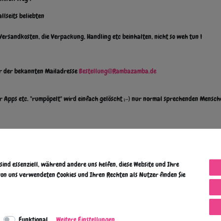
llseits beliebten
 Versandkosten, die Verpackung, Handling etc beinhalten, nicht so weh tun !
ter der bekannten Mailadresse
Bestellung@Rambazamba.de
er Apps etc. "rumpöpelt" wird einfach gelöscht ;-) nur normal sprechenden Mensc
 sind essenziell, während andere uns helfen, diese Website und Ihre
on uns verwendeten Cookies und Ihren Rechten als Nutzer finden Sie
Funktional
Weitere Einstellungen