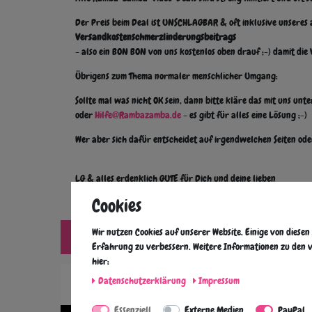
Der Preis beim Deal ist UNSCHLAGBAR & oft inklusive unseres a
Versandkostenschmerzlinderungsbeitrags
- also ein BON BON von uns kostenlos oben drauf ;-) damit die
Übrigens zum Thema normaler menschlicher Umgang:
Sollte mal was nicht OK sein, dann bitte kläre das mit uns un
oder
Hilfe@Rambazamba.de
- es gibt für alles eine Lösung ;-)
Wer aber sich dafür entscheidet auf irgendwelchen Seiten od
LG & alles erdenklich GUTE für Dich und deine lieben
Cookies
Alexander Walzer & Team
Der aktuelle Video-Deal
Wir nutzen Cookies auf unserer Website. Einige von diesen
zum Versand oder Abholung im Markt
Erfahrung zu verbessern. Weitere Informationen zu den v
hier:
Daten­schutz­erklärung
Impressum
Essenziell
Externe Medien
PayPal