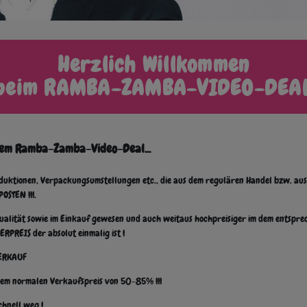
Herzlich Willkommen
beim RAMBA-ZAMBA-VIDEO-DEA
jedem Ramba-Zamba-Video-Deal...
duktionen, Verpackungsumstellungen etc., die aus dem regulären Handel bzw. aus 
OSTEN !!!
.
g, Qualität sowie im Einkauf gewesen und auch weitaus hochpreisiger im dem ent
PREIS der absolut einmalig ist !
VERKAUF
dem normalen Verkaufspreis von 50-85% !!!
chnell weg !